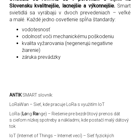
Slovensku kvalitnejšie, lacnejšie a výkonnejšie.
Smart
svietidlá sa vyrábajú v dvoch prevedeniach – veľké
a malé. Každé jedno osvetlenie spĺňa štandardy:
vodotesnosť
odolnosť voči mechanickému poškodeniu
kvalita vyžarovania (negenerujú negatívne
žiarenie)
záruka prevádzky
ANTIK
SMART slovník:
LoRaWan – Sieť, kde pracuje LoRa s využitím IoT
LoRa (
Lo
ng
Ra
nge) – Riešenie pre bezdrôtový prenos dát
s cieľom nízkej spotreby a nákladmi, kde postačí malý dátový
tok
IoT (Internet of Things – Internet vecí) – Sieť fyzických