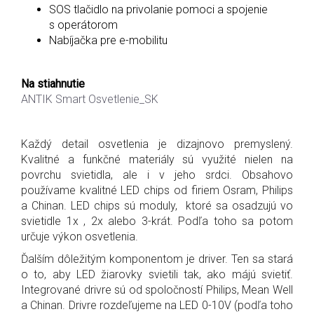
SOS tlačidlo na privolanie pomoci a spojenie
s operátorom
Nabíjačka pre e-mobilitu
Na stiahnutie
ANTIK Smart Osvetlenie_SK
Každý detail osvetlenia je dizajnovo premyslený.
Kvalitné a funkčné materiály sú využité nielen na
povrchu svietidla, ale i v jeho srdci. Obsahovo
používame kvalitné LED chips od firiem Osram, Philips
a Chinan. LED chips sú moduly, ktoré sa osadzujú vo
svietidle 1x , 2x alebo 3-krát. Podľa toho sa potom
určuje výkon osvetlenia.
Ďalším dôležitým komponentom je driver. Ten sa stará
o to, aby LED žiarovky svietili tak, ako májú svietiť.
Integrované drivre sú od spoločností Philips, Mean Well
a Chinan. Drivre rozdeľujeme na LED 0-10V (podľa toho