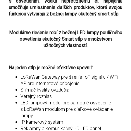
s osvetlením. Vďaka nepretržitému el. napájaniu
umožňuje umiestnenie ďalších produktov, ktoré svojou
funkciou vytvárajú z bežnej lampy skutočný smart stĺp.
Modulárne riešenie robí z bežnej LED lampy pouličného
osvetlenia skutočný Smart stĺp s množstvom
užitočných vlastností.
Na jeden stĺp je možné efektívne upevniť:
LoRaWan Gateway pre šírenie IoT signálu / WiFi
AP pre internetové pripojenie
Snímač kvality ovzdušia
Verejný rozhlas
LED lampový modul pre samotné osvetlenie
s LoRaWan modulom pre diaľkové ovládanie
lampy
IP kamerový systém
Reklamný a komunikačný HD LED panel