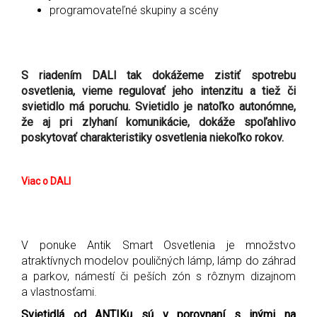
programovateľné skupiny a scény
S riadením DALI tak dokážeme zistiť spotrebu
osvetlenia, vieme regulovať jeho intenzitu a tiež či
svietidlo má poruchu. Svietidlo je natoľko autonómne,
že aj pri zlyhaní komunikácie, dokáže spoľahlivo
poskytovať charakteristiky osvetlenia niekoľko rokov.
Viac o DALI
V ponuke Antik Smart Osvetlenia je množstvo
atraktívnych modelov pouličných lámp, lámp do záhrad
a parkov, námestí či peších zón s rôznym dizajnom
a vlastnosťami.
Svietidlá od ANTIKu sú v porovnaní s inými na