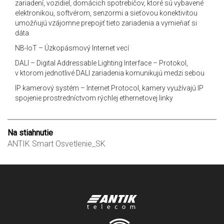
zariadení, vozidiel, domácich spotrebičov, ktoré sú vybavené
elektronikou, softvérom, senzormi a sieťovou konektivitou
umožňujú vzájomne prepojiť tieto zariadenia a vymieňať si
dáta
NB-IoT – Úzkopásmový Internet vecí
DALI – Digital Addressable Lighting Interface – Protokol,
v ktorom jednotlivé DALI zariadenia komunikujú medzi sebou
IP kamerový systém – Internet Protocol, kamery využívajú IP
spojenie prostredníctvom rýchlej ethernetovej linky
Na stiahnutie
ANTIK Smart Osvetlenie_SK