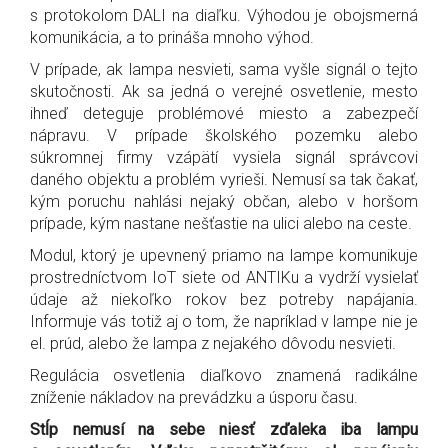
s protokolom DALI na diaľku. Výhodou je obojsmerná
komunikácia, a to prináša mnoho výhod.
V prípade, ak lampa nesvieti, sama vyšle signál o tejto
skutočnosti. Ak sa jedná o verejné osvetlenie, mesto
ihneď deteguje problémové miesto a zabezpečí
nápravu. V prípade školského pozemku alebo
súkromnej firmy vzápätí vysiela signál správcovi
daného objektu a problém vyrieši. Nemusí sa tak čakať,
kým poruchu nahlási nejaký občan, alebo v horšom
prípade, kým nastane nešťastie na ulici alebo na ceste.
Modul, ktorý je upevnený priamo na lampe komunikuje
prostredníctvom IoT siete od ANTIKu a vydrží vysielať
údaje až niekoľko rokov bez potreby napájania.
Informuje vás totiž aj o tom, že napríklad v lampe nie je
el. prúd, alebo že lampa z nejakého dôvodu nesvieti.
Regulácia osvetlenia diaľkovo znamená radikálne
zníženie nákladov na prevádzku a úsporu času.
Stĺp nemusí na sebe niesť zďaleka iba lampu