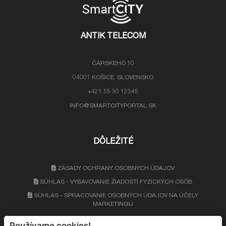
ANTIK TELECOM
ČÁRSKEHO 10
04001 KOŠICE, SLOVENSKO
+421 55 30 12345
INFO@SMARTCITYPORTAL.SK
DÔLEŽITÉ
ZÁSADY OCHRANY OSOBNÝCH ÚDAJOV
SÚHLAS - VYBAVOVANIE ŽIADOSTÍ FYZICKÝCH OSÔB
SÚHLAS - SPRACOVANIE OSOBNÝCH ÚDAJOV NA ÚČELY
MARKETINGU
Používame cookies!