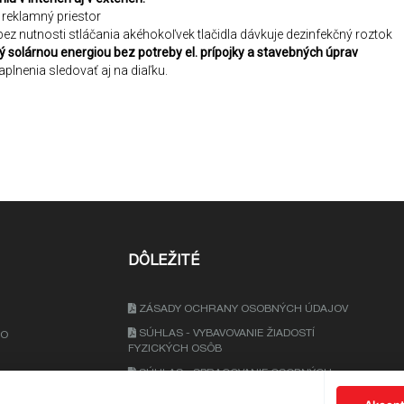
reklamný priestor
bez nutnosti stláčania akéhokoľvek tlačidla dávkuje dezinfekčný roztok
 solárnou energiou bez potreby el. prípojky a stavebných úprav
plnenia sledovať aj na diaľku.
DÔLEŽITÉ
ZÁSADY OCHRANY OSOBNÝCH ÚDAJOV
SÚHLAS - VYBAVOVANIE ŽIADOSTÍ
KO
FYZICKÝCH OSÔB
SÚHLAS - SPRACOVANIE OSOBNÝCH
.SK
ÚDAJOV NA ÚČELY MARKETINGU