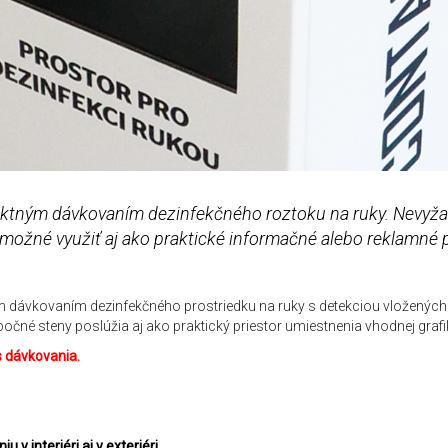
ktným dávkovaním dezinfekčného roztoku na ruky. Nevyžaduj
ožné využiť aj ako praktické informačné alebo reklamné p
m dávkovaním dezinfekčného prostriedku na ruky s detekciou vložených 
očné steny poslúžia aj ako praktický priestor umiestnenia vhodnej grafi
s dávkovania.
v interiéri aj v exteriéri.