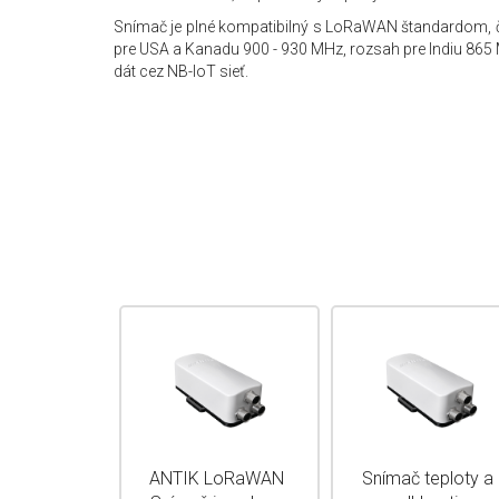
Snímač je plné kompatibilný s LoRaWAN štandardom, č
pre USA a Kanadu 900 - 930 MHz, rozsah pre Indiu 865 
dát cez NB-IoT sieť.
ANTIK LoRaWAN
Snímač teploty a