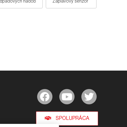
dpadových nádob
Záplavový senzor
SPOLUPRÁCA