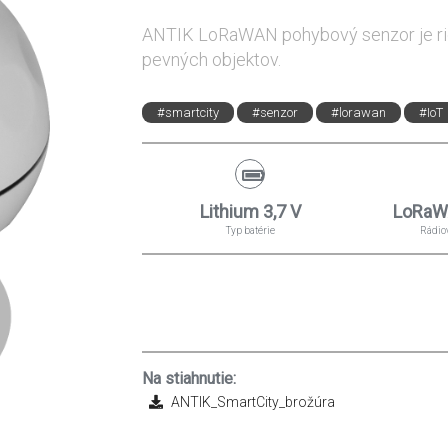
ANTIK LoRaWAN pohybový senzor je ri
pevných objektov.
#smartcity
#senzor
#lorawan
#IoT
Lithium 3,7 V
LoRaW
Typ batérie
Rádio
Na stiahnutie:
ANTIK_SmartCity_brožúra