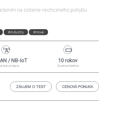
ešením na zistenie nechceného pohybu
#industry
#move
AN / NB-IoT
10 rokov
vá komunikácia
Životnosť batérie
ZÁUJEM O TEST
CENOVÁ PONUKA