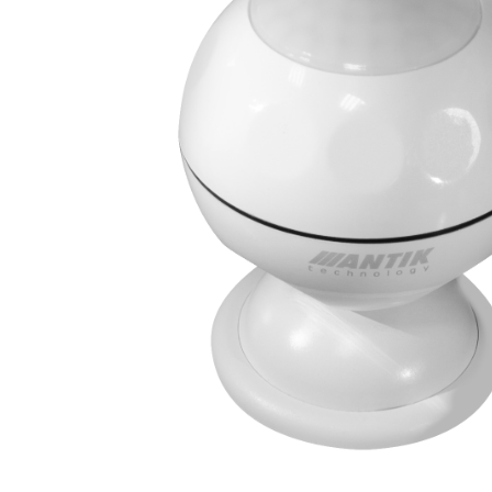
BEZPEČNOSŤ
COVID RIEŠENIA
ŽIVOTNÉ PROSTREDIE
OSVETLENIE
PRIEMYSEL
MESTSKÉ E-NABÍJACIE STANICE
E-MOBILITA
ZÁLEŽÍ NÁM NA TOM, ČO DÝCHAME
SMART SECURITY
MESTSKÉ KAMEROVÉ SYSTÉMY
SOS PRE SENIOROV