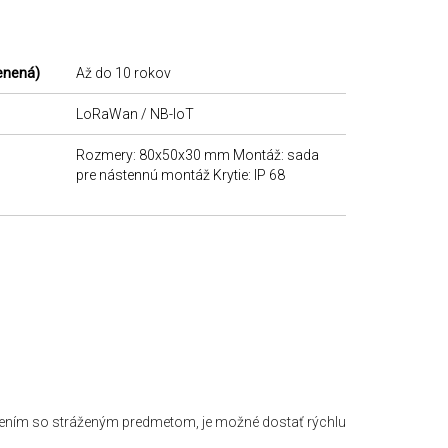
enená)
Až do 10 rokov
LoRaWan / NB-IoT
Rozmery: 80x50x30 mm Montáž: sada
pre nástennú montáž Krytie: IP 68
ením so stráženým predmetom, je možné dostať rýchlu