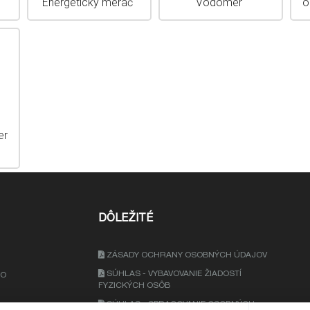
Energetický merač
Vodomer
o
er
DÔLEŽITÉ
ZÁSADY OCHRANY OSOBNÝCH ÚDAJOV
SÚHLAS - VYBAVOVANIE ŽIADOSTÍ
KO
FYZICKÝCH OSÔB
SÚHLAS - SPRACOVANIE OSOBNÝCH