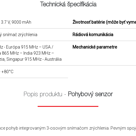
Technická špecifikácia
 3.7 V, 9000 mAh
Životnosť batérie (môže byť vym
ý snímač zrýchlenia
Rádiová komunikácia
z - Európa 915 MHz – USA /
Mechanické parametre
 865 MHz – India 923 MHz –
ia, Singapur 915 MHz - Austrália
~ +80°C
Popis produktu -
Pohybový senzor
júce pohyb integrovaným 3-osovým snímačom zrýchlenia. Pevným spoj