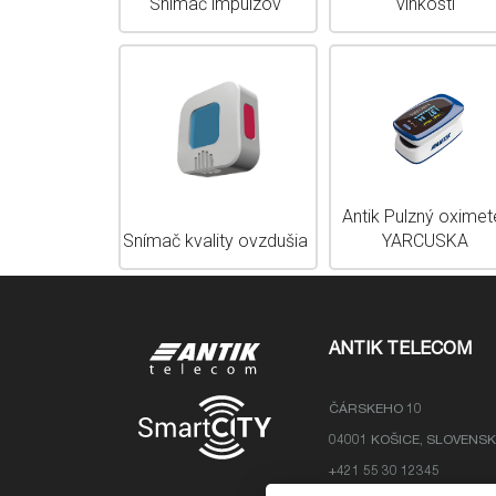
Snímač impulzov
vlhkosti
Antik Pulzný oximet
Snímač kvality ovzdušia
YARCUSKA
ANTIK TELECOM
ČÁRSKEHO 10
04001 KOŠICE, SLOVENS
+421 55 30 12345