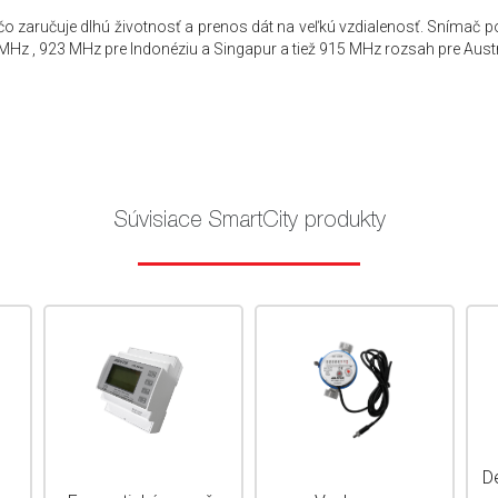
o zaručuje dlhú životnosť a prenos dát na veľkú vzdialenosť. Snímač 
MHz , 923 MHz pre Indonéziu a Singapur a tiež 915 MHz rozsah pre Aust
Súvisiace SmartCity produkty
De