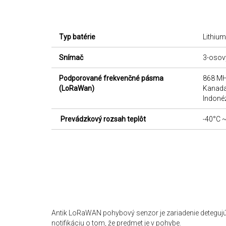
MESTSKÝ PARKOVACÍ SYSTÉM
DIGITAL SIGNAGE V MESTE
Typ batérie
Lithium
KVALITA VÔD V RYBNIKÁRSTVE
Snímač
3-osov
Podporované frekvenčné pásma
868 MH
CHYTRÝ ODVOZ ODPADU
(LoRaWan)
Kanada
Indonéz
SMART LAMPA
Prevádzkový rozsah teplôt
-40°C 
PREMYSLENÉ ZARIADENIA V
PRIEMYSLE
ANTIK Smart Dispenser
ANTIK Thermal Scanner
ANTIK Health Zone Checkpoint
Antik LoRaWAN pohybový senzor je zariadenie detegu
notifikáciu o tom, že predmet je v pohybe.